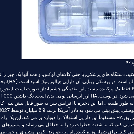
د, دستگاه های پزشکی, یا حتی کالاهای لوکس, و همه آنها یک چیز را 
می کنند: یک همه کاره, پر تقاضا, و اساسا محصول سالم است. در پزشکی زیبایی, آن د
زیبایی کرکی را فراموش کنید. برای بازیکنان B2B, HA فقط یک پرکننده نیست; این نقدینگی چشم انداز صورت است. ای
کن. در امور ما
هر انسان بالغ در مورد 15 گرم از آن به طور طبیعی, اما این ذخیره با افزایش سن به طور قابل پیش بینی
اساس این اصل ساده عرضه و تقاضا اجرا می شود. تزریق HA مستقیماً این دارایی استهلاک را دوباره پر می کند. این یک 
ت می کند, که به شدت خطرات رد را به حداقل می رساند و مسیرهای
می کند.. برای شما, توزیع کننده, این به عوارض کمتر مشتری ترجمه می