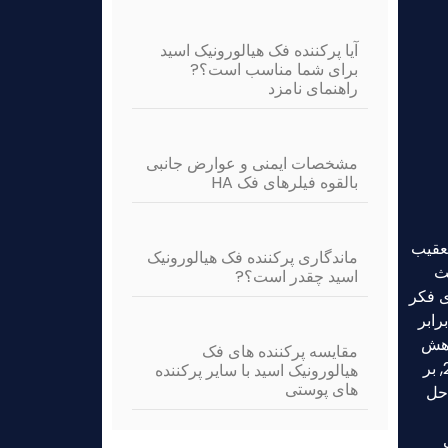
آیا پرکننده فک هیالورونیک اسید
برای شما مناسب است؟?
راهنمای نامزد
مشخصات ایمنی و عوارض جانبی
بالقوه فیلرهای فک HA
تعقیب
ماندگاری پرکننده فک هیالورونیک
ارایی هیالورونیک اسید است (HA). بحث
اسید چقدر است؟?
نجوری فکر
لی, جریان نقدی باعث حرکت بازارها می شود. در پوست, HA ارز آبرسانی بومی بدن است, نگه داشتن 1,000 برابر
 کاهش
مقایسه پرکننده های فک
می یابد, خورشید, و آلودگی. بازار جهانی پرکننده های پوستی, پیش بینی می شود به دلار آمریکا برسد 8.9 میلیارد توسط 2027, بر
هیالورونیک اسید با سایر پرکننده
های پوستی
راه حل