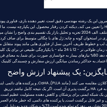
حجم بود. امروز, این یک رشته مهندسی دقیق است. تغییر دهنده بازی، فناوری پیون
متقابل است - فرآیندی که نحوه پیوند مولکول های HA را تعیین می کند., دیکته کردن رفتار محصول. این یکپارچه نیست. 
طیفی از HA داریم “وسایل نقلیه” برای کاربردهای مختلف. الف 2024 تجزیه و تحلیل بازار یک تقسیم بندی واضح را ن
ری در استخوان گونه و چانه; ژل های با چگالی متوسط ​​برای صاف کرد
G’ ژل برای تقویت ظریف لب و خطوط ظریف. آخرین نسل از فناوری هایی مانند پیوند متقابل 
یا تثبیت مبتنی بر نوکلئوتید استفاده می کند, ارائه مدت زمان طولانی تر - 12 تا 24 ماه - با یکپارچگی طبیعی تر. برای 
این بدان معنی است که یک برند می تواند خدمات ارائه دهد 80% نیازهای بیمار به جوانسازی صورت. برای شما, به معنا
 اعتماد, به حداکثر رساندن میانگین ارزش سفارش و چسبندگی کلینیک 
هنگام مراجعه به کلینیک ها, آنها شما را با محرک های کلاژن مقایسه می کنند (مانند PLLA), CaHA, و پرکننده های دائمی.
تقطیر, تحلیل رقابتی بلادرنگ. پیشنهاد فروش منحصر به فرد HA برگشت پذیری آن است. اگر یک نتیجه کامل نباشد, تزریق
ین یک شبکه ایمنی برای پزشکان و کاهش دهنده مسئولیت عظیم است. آ
 و غیر قابل برگشت است, یا پرکننده های دائمی, که خطر مادام العمر د
داده های رهبر عقیده کلیدی (KOL) نظرسنجی در 2024 نشان می دهد که تمام شده است 73% پزشکان جدید به دلیل این