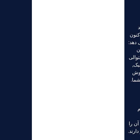
د
ما اکنون
شان می دهد:
ن
متوالی
یک کلینیک,
ی فروش
شما.
 اینم
ن را
ارند.