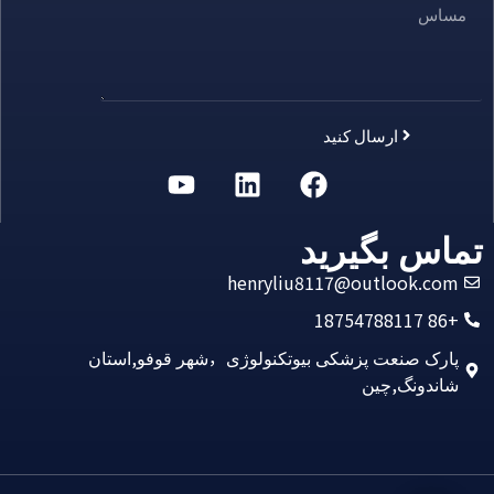
ارسال کنید
Alternative:
تماس بگیرید
henryliu8117@outlook.com
+86 18754788117
پارک صنعت پزشکی بیوتکنولوژی，شهر قوفو,استان
شاندونگ,چین