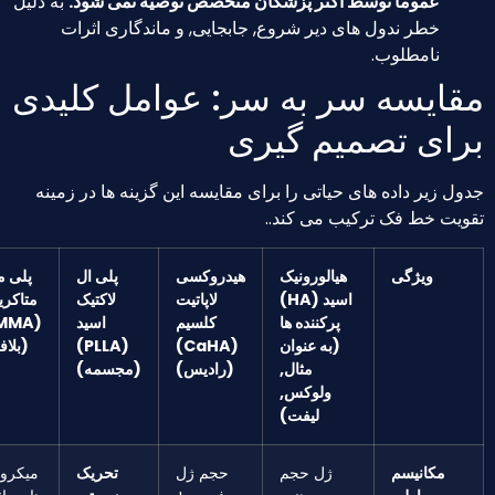
عموماً توسط اکثر پزشکان متخصص توصیه نمی شود.
به دلیل
خطر ندول های دیر شروع, جابجایی, و ماندگاری اثرات
نامطلوب.
ایسه سر به سر: عوامل کلیدی
ای تصمیم گیری
زیر داده های حیاتی را برای مقایسه این گزینه ها در زمینه
ت خط فک ترکیب می کند..
ویژگی
هیالورونیک
هیدروکسی
پلی ال
پلی متیل
اسید (HA)
لاپاتیت
لاکتیک
متاکریلات
پرکننده ها
کلسیم
اسید
(PMMA)
(به عنوان
(CaHA)
(PLLA)
(بلافیل)
مثال,
(رادیس)
(مجسمه)
ولوکس,
لیفت)
مکانیسم
ژل حجم
حجم ژل
تحریک
میکروکره