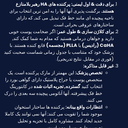
برای دقت & اول ایمنی:
پرکننده های HA رهبر بلامنازع
هستند.
برگشت پذیری آنها آنها را به امن ترین انتخاب برای
ناحیه پیچیده ای مانند خط فک تبدیل می کند, که دارای
ساختارهای عروقی بحرانی است.
برای کلاژن سازی & طول عمر:
اگر ضخامت پوست خوبی
دارید و خواهان درمانی هستید که مدام به شما کمک کند,
CaHA (رادیس)
یا
PLLA (مجسمه)
قانع کننده هستند. با
پزشک خود که متناسب با جدول زمانی شماست صحبت کنید
(فوری در مقابل. نتایج تدریجی).
غیر قابل مذاکره:
تخصص پزشک:
این مهمتر از مارک پرکننده است. یک
متخصص پوست یا جراح پلاستیک دارای گواهی بورد را
انتخاب کنید
گسترده, تجربه اثبات شده
در کانتورینگ
خط فک پیشرفته. آنها آناتومی پیچیده سه بعدی را درک
می کنند.
انتظارات واقع بینانه:
پرکننده ها ساختار استخوان
موجود شما را تقویت می کنند; آنها نمی توانند یک کاملا
جدید ایجاد کنند. مشاوره کامل با تجزیه و تحلیل
تصویربرداری بسیار مهم است.