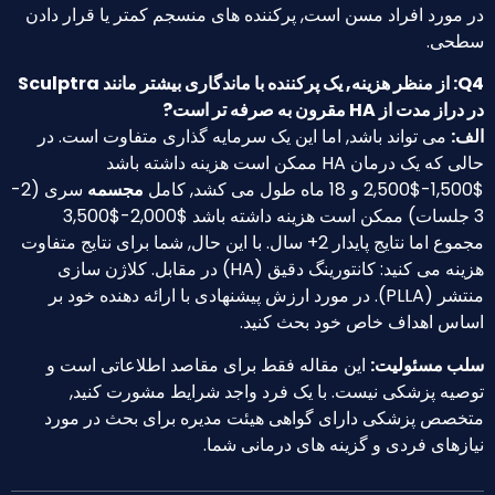
ورد افراد مسن است, پرکننده های منسجم کمتر یا قرار دادن
ی.
Q4: از منظر هزینه, یک پرکننده با ماندگاری بیشتر مانند Sculptra
از HA مقرون به صرفه تر است?
می تواند باشد, اما این یک سرمایه گذاری متفاوت است. در
حالی که یک درمان HA ممکن است هزینه داشته باشد
مجسمه
سری (2-
3 جلسات) ممکن است هزینه داشته باشد $2,000-$3,500
مجموع اما نتایج پایدار 2+ سال. با این حال, شما برای نتایج متفاوت
هزینه می کنید: کانتورینگ دقیق (HA) در مقابل. کلاژن سازی
منتشر (PLLA). در مورد ارزش پیشنهادی با ارائه دهنده خود بر
 اهداف خاص خود بحث کنید.
مسئولیت:
این مقاله فقط برای مقاصد اطلاعاتی است و
ه پزشکی نیست. با یک فرد واجد شرایط مشورت کنید,
ص پزشکی دارای گواهی هیئت مدیره برای بحث در مورد
های فردی و گزینه های درمانی شما.