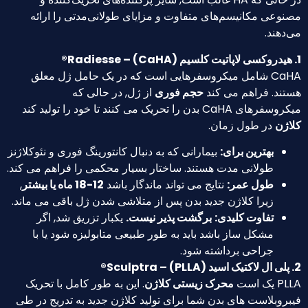
عی مکانیسم‌های متفاوت و مزایای طولانی‌مدتی را ارائه
ند.
CaHA شامل میکروسفرهایی است که در یک حامل ژل معلق
د. فراهم می کند
حجم فوری
از ژل, در حالی که
 بدن را تحریک می کنند تا خود را تولید کند
ن
در طول زمان.
بهترین برای:
بیمارانی که به دنبال کانتورینگ فوری و نئوکلاژنز
طولانی مدت هستند. ساختار بسیار محکمی را فراهم می کند.
طول عمر:
نتایج می تواند ماندگار باشد
12-18 ماه یا بیشتر
,
زیرا کلاژن جدید بدن پس از متلاشی شدن ژل باقی می ماند.
تفاوت کلیدی:
برگشت پذیر نیست.
یکبار تزریق شد, اگر
مشکل ساز باشد باید به طور طبیعی متابولیزه شود یا با
جراحی برداشته شود.
ست
محرک زیستی کلاژن
. این به طور کامل با تحریک
وبلاست های بدن شما برای تولید کلاژن جدید به تدریج در طی