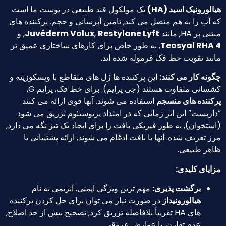
رونیک اسید (HA)
یک مولکول قند طبیعی در پوست ما است
ب را به هم متصل می کند, تامین آبرسانی و حجم. پرکننده های
HA, مانند
Restylane Lyft
,
Juvéderm Volux
, و
Teosyal R
, به طور خاص برای کارهای ساختاری عمیق تر
د تقویت خط فک فرموله شده اند.
 کار می کنند:
این پرکننده ها ژل های متقاطع با ویسکوزیته و
نی متفاوت هستند (جی پرایم). برای خط فک, پرایم G,
نده های منسجم
استفاده می شوند. آنها قوی ارائه می کنند
ست” این اثر زمانی که در امتداد پریوستئوم تزریق می شود
وان), به طور فیزیکی بافت را برای ایجاد یک تیز نگه می دارد,
عریف شده. آنها با بافت ادغام می شوند, ارائه پشتیبانی با
 طبیعی.
ی کلیدی:
برگشت پذیری:
مهم ترین ویژگی ایمنی. آنزیمی به نام
هیالورونیداز
در صورت نیاز می توان برای حل کردن پرکننده
های HA تقریباً بلافاصله تزریق کرد, تصحیح بیش از حد اصلاح,
عدم تقارن, یا عوارض عروقی.