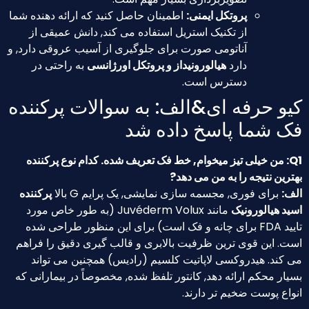
پروتکل ایمنی:
اطمینان حاصل کنید که ارائه دهنده شما
از تکنیک استریل استفاده می کند, دانش عمیقی از
آناتومی صورت برای جلوگیری از آسیب عروقی دارد, و
دارد
هیالورونیداز و پروتکل اورژانسی
به راحتی در
دسترس است.
 حرفه ای&الف: به سوالات پرکننده
شما پاسخ داده شد
: من خیلی تیز میخوام, خط فک تعریف شده. کدام نوع پرکننده
ن نتیجه را به من می دهد?
برای فوری, مجسمه سازی نمایشی, یک پرایم G بالا
پرکننده
هیالورونیک
مانند Juvéderm Volux (به طور خاص مورد
تایید FDA برای چانه و فک است) برای این منظور طراحی شده
 این قوی ترین ظرفیت بالابری و قالب گیری دقیق را فراهم
ند. هیدروکسی لاپاتیت کلسیم (رادیس) همچنین می تواند
 محکم ارائه دهد, کانتور تلفظ شده, مخصوصاً در بیمارانی که
 پوست ضخیم تر دارند.