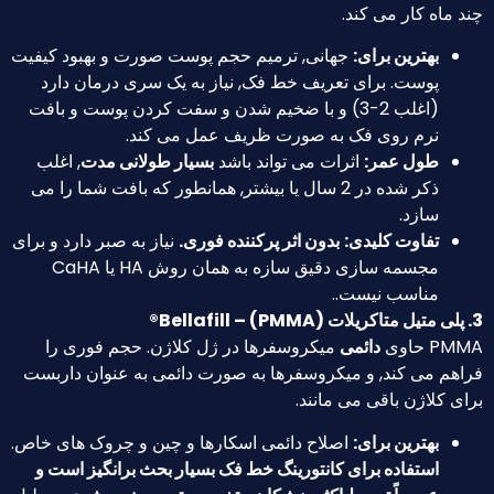
اه کار می کند.
بهترین برای:
جهانی, ترمیم حجم پوست صورت و بهبود کیفیت
پوست. برای تعریف خط فک, نیاز به یک سری درمان دارد
(اغلب 2-3) و با ضخیم شدن و سفت کردن پوست و بافت
نرم روی فک به صورت ظریف عمل می کند.
طول عمر:
اثرات می تواند باشد
بسیار طولانی مدت
, اغلب
ذکر شده در 2 سال یا بیشتر, همانطور که بافت شما را می
سازد.
تفاوت کلیدی:
بدون اثر پرکننده فوری.
نیاز به صبر دارد و برای
مجسمه سازی دقیق سازه به همان روش HA یا CaHA
مناسب نیست..
اوی
دائمی
میکروسفرها در ژل کلاژن. حجم فوری را
م می کند, و میکروسفرها به صورت دائمی به عنوان داربست
کلاژن باقی می مانند.
بهترین برای:
اصلاح دائمی اسکارها و چین و چروک های خاص.
استفاده برای کانتورینگ خط فک بسیار بحث برانگیز است و