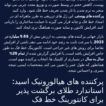
, کاهش حجم در وسط صورت, و توزیع مجدد چربی می تواند
 به نرم شدن یا تار شدن تعریف خط فک شود.. وارد کنید
نده های پوستی
. این ژل های تزریقی به طرز ماهرانه ای در
د خط فک و چانه قرار می گیرند تا حمایت ساختاری را بازیابی
 افزایش کانتور, و نمایه صورت هماهنگ تری ایجاد کنید.
ر جهانی پرکننده های پوستی, به ارزش بیش از
$5.6 میلیارد در
2
, با سرعت ثابت به رشد خود ادامه می دهد, ناشی از افزایش
ا برای روش های غیر جراحی است. کانتورینگ خط فک به طور
افزایش یافته است, با افزایش گزارش شده از
تمام 25%
به سال
در بسیاری از کلینیک ها. انتخاب پرکننده مهم است,
طور که طول عمر را تعیین می کند, مشخصات ایمنی, نتیجه
, و احساس نتیجه.
ننده های هیالورونیک اسید:
تاندارد طلای برگشت پذیر
ای کانتورینگ خط فک