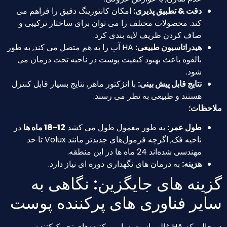
دقت & تطبیق پذیری:
امکان کانتورینگ دقیق را فراهم می
کند. محصولات مختلف را می توان برای ساختار ترکیبی و
صاف کردن ظریف لایه بندی کرد.
هیدراتاسیون طبیعی:
HA آب را به هم متصل می کند, به طور
بالقوه باعث بهبود کیفیت پوست در ناحیه تحت درمان می
شود.
نتایج قابل پیش بینی:
با انژکتور ماهر, نتایج بسیار قابل کنترل
هستند و طبیعی به نظر می رسند.
ظات:
طول عمر:
به طور معمول طول می کشد
12-18 ماه ها
در
ناحیه فک, اگرچه فرمول‌های جدیدتر مانند Volux تا حد
مهندسی شده‌اند 24 ماه ها در این منطقه.
هزینه:
به درمان های نگهداری دوره ای نیاز دارد.
نه های جایگزین: نگاهی به
یر فناوری های پرکننده پوست
در حالی که HA غالب است, سایر پرکننده‌های تحریک‌کننده و