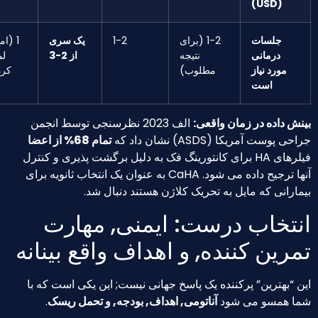
(USD)
جلسات
1-2 (برای
1-2
یک سری
1 (امکان
درمانی
نتیجه
از 2-3
لمس
مورد نیاز
مطلوب)
کردن)
است
داده در زمان واقعی:
الف 2023 نظرسنجی توسط انجمن
وست آمریکا (ASDS) نشان داد که
تمام 68% از اعضا
فیلرهای HA برای کانتورینگ فک به دلیل برگشت پذیری و کنترل
آنها ترجیح داده می شود. CaHA به عنوان یک انتخاب ثانویه برای
انی که مایل به تحریک کلاژن هستند دنبال شد.
تخاب درست: ایمنی, مهارت
ین کننده, و اهداف واقع بینانه
بهترین” پرکننده یک پاسخ جهانی نیست; این یکی است که با
همسو می شود
آناتومی, اهداف, بودجه, و تحمل ریسک
.