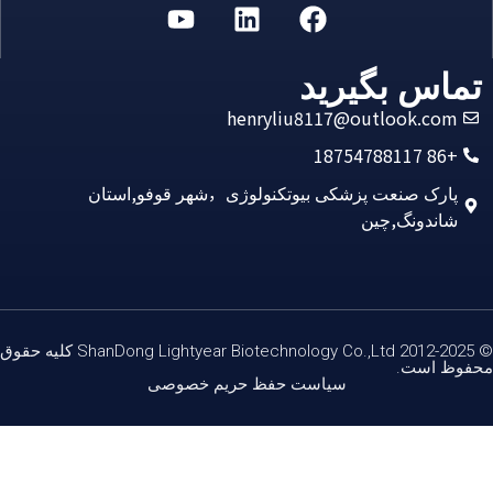
Alternat
اس بگیرید
henryliu8117@outlook.co
+86 18
ارک صنعت پزشکی بیوتکنولوژی，شهر قوفو,استان
اندونگ,چین
© 2012-2025 ShanDong Lightyear Biotechnology Co.,Ltd کلیه حقوق
 است.
سیاست حفظ حریم خصوصی