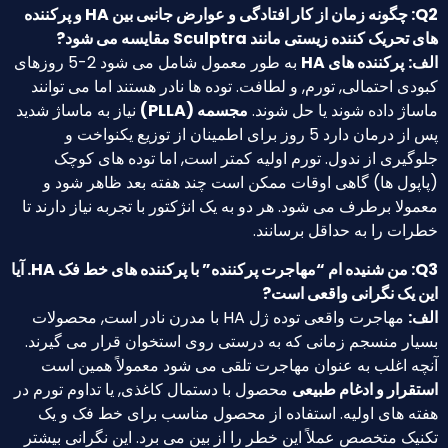
Q2: چگونه زمان از کار افتادگی و عوارض جانبی بین HA و پرکننده
ک کننده زیستی مانند Sculptra مقایسه می شود?
پرکننده های HA
به طور معمول شامل می شود 2-5 روزهای
 احتمالی, تورم, و لطافت. توده ها نادر هستند اما می توانند
ژ داده شوند یا حل شوند.
مجسمه (PLLA)
نیاز به ماساژ شدید
پس از درمان دارد 5 روز برای اطمینان از توزیع یکنواخت و
ری از ندول. تورم اولیه کمتر است, اما توده های کوچک
ول ها) گاهی اوقات ممکن است چند هفته بعد ظاهر شود و
ا برطرف می شود. هر دو به یک انژکتور با تجربه نیاز دارند تا
ت را به حداقل برسانند.
Q3: من شنیده ام “مهاجرت پرکننده” با پرکننده های خط فک HA. آیا
یک نگرانی واقعی است?
مهاجرت واقعی توده ژل HA با مدرن نادر است, محصولات
ر منسجم زمانی که به درستی روی استخوان قرار می گیرند.
 اغلب به عنوان مهاجرت تلقی می شود معمولاً همین است
ار و ادغام طبیعی
محصول با دستمال کاغذی, یا تداوم تورم در
 های اولیه. استفاده از محصول مناسب برای خط فک و یک
 متخصص عملاً این خطر را از بین می برد. این نگرانی بیشتر