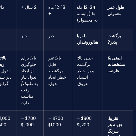
طول عمر
12-24 ماه
12-18 ماه
2 سال +
دائمی
معمولی
ها (وابسته
+
به محصول)
برگشت
بله, با
خیر
خیر
خیر
پذیر?
هیالورونیداز.
ایمنی &
خیلی بالا;
بالا; غیر
بالا; برای
بالاترین
شخصات
برگشت
قابل
جلوگیری
ریسک
عارضه
پذیر. خطر
برگشت.
از ایجاد
ندول های
انسداد
خطر ایجاد
ندول نیاز
دیر شروع,
عروق.
ندول.
به تکنیک/
گرانولوم
رقت
ها.
مناسب
دارد.
تقریبا.
$800 –
$700 –
$700 –
$1,000 –
هزینه هر
$1,200
$1,000
$1,000
$1,500
سرنگ