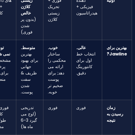
اولیه
دهنده
فوری +
زیستی
های دائمی
فیزیکی +
تحریک
کلاژن
+ ژل
هیدراتاسیون
زیستی
خالص
کلاژن
کلاژن
(بدون پر
شدن
فوری)
ترین برای
عالی.
خوب.
متوسط.
توصیه
Jawlin
انتخاب خط
ساختار
بهترین
نمی شود.
اول برای
محکمی را
برای بهبود
مشخصات
کانتورینگ
ارائه می
جهانی
پرخطر
دقیق.
دهد; برای
ظریف &
برای این
پوست
سفت
منطقه.
ضخیم تر
شدن
خوبه.
پوست.
زمان
فوری
فوری
تدریجی
فوری (با
رسیدن به
(اوج می
کلاژن
نتیجه
گیرد 3-6
طولانی
ماه ها)
مدت)