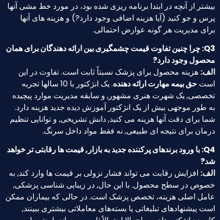
بیشتر از آنچه در ابتدا برنامه ریزی شده بود، در مورد خط مشی آنها
پرس و جو کنید (آیا هزینه اضافی وجود دارد?) و هزینه های آنها
برای مدیریت هر گونه عوارض احتمالی.
Q3: چرا چنین تفاوت قیمت چشمگیری بین ارائه دهندگان برای همان
محصول وجود دارد?
الف:
هزینه محصول برای پزشک نسبتاً ثابت است. تفاوت در این
است
حق بیمه مهارت ارائه دهنده
. یک انژکتور با 10 سالها تجربه
تخصصی, یک شهرت هنری مشهور, و سابقه مدیریت موارد پیچیده
به طور موجهی بیش از یک انژکتور آموزش دیده جدید هزینه دارد.
شما برای دقت آنها هزینه می کنید, دانش تشریحی, و توانایی تنظیم
درمان برای نتیجه ای طبیعی, نه فقط مواد داخل سرنگ.
Q4: با ورود برندهای پرکننده جدید به بازار, قیمت ها رقابتی تر خواهد
شد?
الف:
افزایش رقابت می تواند فشار نزولی بر قیمت ها وارد کند, به
خصوص در سطح محصول. با این حال, در زیبایی شناسی پزشکی,
عامل اصلی هزینه، تخصص پزشک است. در حالی که بیماران ممکن
است پیشنهادهای تبلیغاتی یا بسته‌های معاملاتی بیشتری ببینند,