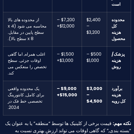
است
محدوده
$2,400
$7,200 –
از محدوده های بالا
کل
–
$12,000+
محاسبه می شود (4 x
هزینه
$3,200
سطح پایین در مقابل.
محصول
8 x سطح بالا).
پزشک/
$500 –
$1,500 –
اغلب همراه, اما گاهی
هزینه
$1,000
$3,000+
اوقات جزئی. سطح
روش
تخصص را منعکس می
کند.
برآورد
$3,000
$9,000 –
یک محدوده واقعی
هزینه
–
$15,000+
برای کامل, کانتورینگ
کل رویه
$4,500
تخصصی خط فک در
2024.
نکته مهم:
قیمت برخی از کلینیک ها توسط “منطقه” یا به عنوان یک
“بسته بندی,” که گاهی اوقات می تواند ارزش بهتری نسبت به