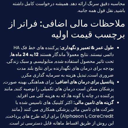
محاسبه دقیق سرنگ ارائه دهد. همیشه درخواست کامل داشته
باشید, نقل قول همه جانبه.
ملاحظات مالی اضافی: فراتر از
برچسب قیمت اولیه
طول عمر & تعمیر و نگهداری:
پرکننده های خط فک HA
دائمی نیستند. نتایج معمولاً ماندگار هستند
12 به 24 ماه ها
,
تحت تاثیر محصول استفاده شده, متابولیسم, و سبک زندگی.
بودجه برای درمان های نگهدارنده برای نتایج بلند مدت
ضروری است, تبدیل هزینه به سرمایه گذاری مکرر.
پتانسیل برای درمان های اضافی:
برای هماهنگی بهینه صورت,
پزشکان ممکن است درمان های تکمیلی را توصیه کنند, مانند
پرکننده در چانه یا گونه ها, که به هزینه کلی می افزاید.
گزینه های تامین مالی:
اکثر کلینیک های تاسیس شده با
شرکت های تامین مالی پزشکی همکاری می کنند (مانند
CareCredit یا Alphaeon) برای ارائه طرح های پرداخت,
این روش از طریق اقساط ماهانه قابل دسترسی تر است.