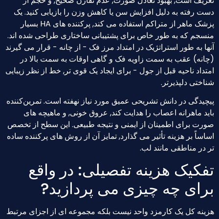
تعریف است, بهبود تعادل صورت, عدم تقارن صحیح, و حجم از
دست رفته به دلیل افزایش سن یا کاهش وزن را بازیابی کنید. یک
پزشک ماهر از متراکم استفاده می کند, پرکننده های HA بسیار
منسجم که به طور خاص برای پشتیبانی ساختاری طراحی شده اند.
آنها به طور استراتژیک در امتداد مرز فک - از چانه - قرار می گیرند
(چانه) عقب به سمت زاویه فک و گاهی اوقات به سمت بالا در
امتداد ناحیه قبل از جول - برای ایجاد یک قوی تر, خط از نظر زیبایی
شناختی دلپذیرتر.
پیچیدگی در دانش تشریحی عمیق مورد نیاز نهفته است. تمرین‌کننده
باید ماهرانه اعصاب را هدایت کند, عروق خونی, و ماهیچه های
صورت برای اطمینان از ایمنی و نتیجه طبیعی. این سطح از تخصص
اساساً بر هزینه تأثیر می گذارد, تمایز آن از روش های پرکننده ساده
تر در مناطقی مانند لب.
تفکیک هزینه تفصیلی: در واقع
برای چه چیزی می پردازید?
هزینه کل یک کارمزد واحد نیست بلکه مجموعه ای از اجزای مرتبط