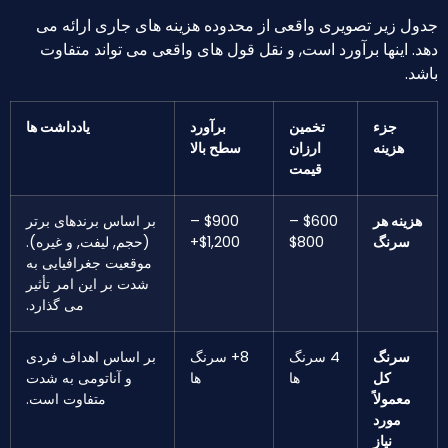
جدول زیر تصویری واقعی از محدوده هزینه های جاری ارائه می
دهد. اینها برآورد است, و نقل قول های واقعی می تواند متفاوت
باشد.
جزء
تخمین
برآورد
یادداشت ها
هزینه
ارزان
سطح بالا
قیمت
هزینه هر
$600 –
$900 –
بر اساس برندهای برتر
سرنگ
$800
$1,200+
(حجم, لیفت, و غیره).
موقعیت جغرافیایی به
شدت بر این امر تأثیر
می گذارد.
سرنگ
4 سرنگ
8+ سرنگ
بر اساس اهداف فردی
کل
ها
ها
و آناتومی به شدت
معمولاً
متفاوت است.
مورد
نیاز