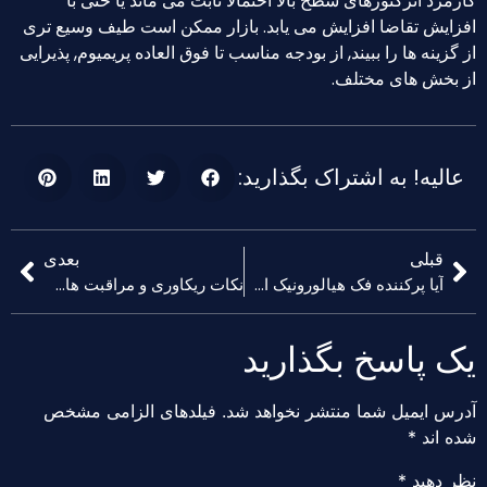
کارمزد انژکتورهای سطح بالا احتمالاً ثابت می ماند یا حتی با
افزایش تقاضا افزایش می یابد. بازار ممکن است طیف وسیع تری
از گزینه ها را ببیند, از بودجه مناسب تا فوق العاده پریمیوم, پذیرایی
از بخش های مختلف.
عالیه! به اشتراک بگذارید:
قبلی
بعدی
آیا پرکننده فک هیالورونیک اسید برای شما مناسب است؟? راهنمای نامزد
نکات ریکاوری و مراقبت های بعد از فیلر فک هیالورونیک اسید
یک پاسخ بگذارید
آدرس ایمیل شما منتشر نخواهد شد.
فیلدهای الزامی مشخص
شده اند
*
نظر دهید
*