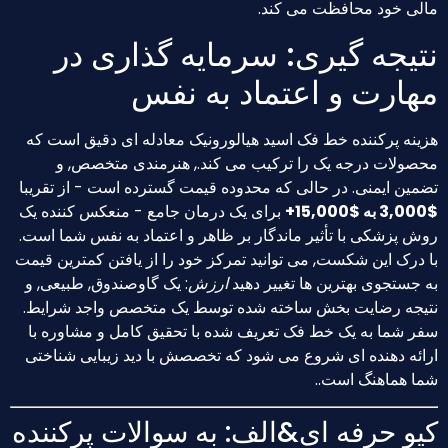
مالی خود محافظت می کند.
نتیجه گیری: سرمایه گذاری در
مهارت و اعتماد به نفس
هزینه پرکننده خط فک اسید هیالورونیک معادله ای دقیق است که
محصولات درجه یک را ترکیب می کند., هنرمندی متخصص, و
تضمین ایمنی. در حالی که محدوده قیمت گسترده است - از تقریبا
$3,000 به $15,000+
برای یک درمان جامع - منعکس کننده یک
روش پزشکی با تأثیر ماندگار بر ظاهر و اعتماد به نفس شما است.
با درک این شکست, می توانید تمرکز خود را از یافتن کمترین قیمت
به جستجوی بهترین ها تغییر دهید
ارزش
: یک گاوصندوق, طبیعی, و
نتیجه رضایت بخش ساخته شده توسط یک متخصص واجد شرایط.
سفر شما به یک خط فک تعریف شده با تحقیق کامل و مشاوره با
ارائه دهنده ای شروع می شود که تخصصش با دید زیبایی شناختی
شما هماهنگ است..
کیو حرفه ای&الف: به سوالات پرکننده