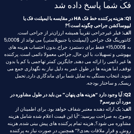
فک شما پاسخ داده شد
Q1: هزینه پرکننده خط فک HA در مقایسه با ایمپلنت فک یا
لیپوساکشن جراحی چگونه است؟?
الف:
فیلر غیرجراحی تقریباً همیشه ارزان‌تر از جراحی است.
کانتورینگ فک جراحی (ایمپلنت یا جنیوپلاستی) می تواند از $5,000
به $15,000+ فقط برای دستمزد جراح, بدون احتساب هزینه های
بیهوشی و تسهیلات. با این حال, جراحی معمولا دائمی است. پرکننده
ها غیر دائمی را ارائه می دهند, جایگزین کمتر تهاجمی با کم یا بدون
توقف, اما هزینه ها در طول عمر به دلیل نیاز به نگهداری جمع می
شوند. انتخاب بستگی به تمایل شما برای ماندگاری دارد, تحمل
ریسک, و ساختار بودجه.
Q2: آیا وجود دارد “هزینه های پنهان” من باید در طول مشاوره در
مورد آن بپرسم?
الف:
یک ارائه دهنده معتبر شفاف خواهد بود. برای اطمینان از
وضوح, به صراحت بپرسید: “آیا این قیمت اعلام شده شامل هزینه
مشاوره می شود؟, هزینه تمام پرکننده های پیش بینی شده, هزینه
روش, و قرار ملاقات بعدی?” همچنین, در صورت نیاز به پرکننده