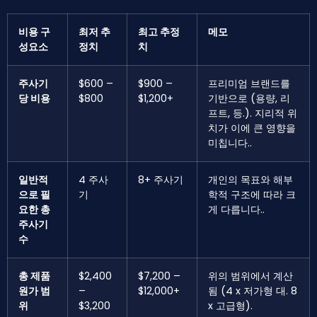
비용 구
최저 추
최고 추정
메모
성요소
정치
치
주사기
$600 –
$900 –
프리미엄 브랜드를
당 비용
$800
$1,200+
기반으로 (용량, 리
프트, 등.). 지리적 위
치가 이에 큰 영향을
미칩니다..
일반적
4 주사
8+ 주사기
개인의 목표와 해부
으로 필
기
학적 구조에 따라 크
요한 총
게 다릅니다..
주사기
수
총 제품
$2,400
$7,200 –
위의 범위에서 계산
원가 범
–
$12,000+
됨 (4 x 저가형 대. 8
위
$3,200
x 고급형).