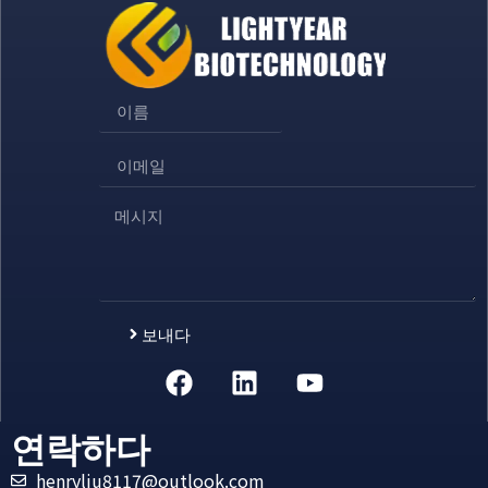
보내다
Alternative:
연락하다
henryliu8117@outlook.com