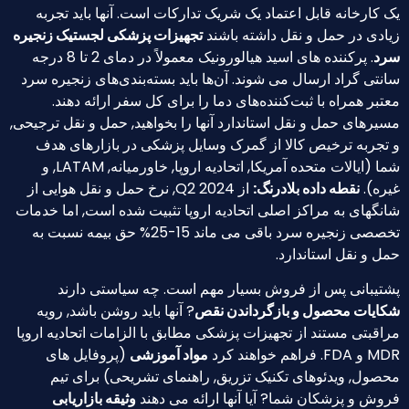
 کارخانه قابل اعتماد یک شریک تدارکات است. آنها باید تجربه
ادی در حمل و نقل داشته باشند
تجهیزات پزشکی لجستیک زنجیره
رد
. پرکننده های اسید هیالورونیک معمولاً در دمای 2 تا 8 درجه
نتی گراد ارسال می شوند. آن‌ها باید بسته‌بندی‌های زنجیره سرد
تبر همراه با ثبت‌کننده‌های دما را برای کل سفر ارائه دهند.
یرهای حمل و نقل استاندارد آنها را بخواهید, حمل و نقل ترجیحی,
تجربه ترخیص کالا از گمرک وسایل پزشکی در بازارهای هدف
شما (ایالات متحده آمریکا, اتحادیه اروپا, خاورمیانه, LATAM, و
ره).
نقطه داده بلادرنگ:
از Q2 2024, نرخ حمل و نقل هوایی از
نگهای به مراکز اصلی اتحادیه اروپا تثبیت شده است, اما خدمات
تخصصی زنجیره سرد باقی می ماند 15-25% حق بیمه نسبت به
ل و نقل استاندارد.
تیبانی پس از فروش بسیار مهم است. چه سیاستی دارند
ایات محصول و بازگرداندن نقص
? آنها باید روشن باشد, رویه
اقبتی مستند از تجهیزات پزشکی مطابق با الزامات اتحادیه اروپا
FDA. فراهم خواهند کرد
مواد آموزشی
(پروفایل های
صول, ویدئوهای تکنیک تزریق, راهنمای تشریحی) برای تیم
وش و پزشکان شما? آیا آنها ارائه می دهند
وثیقه بازاریابی