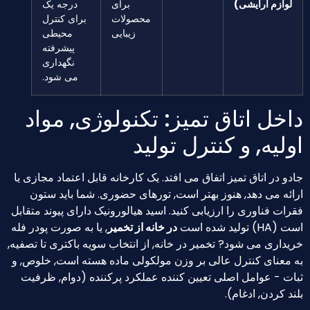
لوازم آرایشی)
برای
درجه یک
محصولات
برای کنترل
زیبایی
محیطی
پیشرفته
نگهداری
می شود.
اخل اتاق تمیز: تکنولوژی, مواد
ولیه, و کنترل تولید
دو در اتاق تمیز اتفاق می افتد. یک کارخانه قابل اعتماد مجازی یا
ائه می دهد, هنوز بهتر است, تورهای حضوری. شما باید ستون
رات فناوری را ارزیابی کنید. اسید هیالورونیک دارای پیوند متقابل
(HA) تولید شده است
در خانه از تخمیر
, یا به صورت پودر فله
یداری می شود? تخمیر در خانه, از انتخاب سویه باکتری تا تصفیه,
 معنای کنترل عالی بر وزن مولکولی ماده هسته است, خلوص, و
ات - عوامل اصلی تعیین کننده عملکرد پرکننده (دوام, ظرفیت
ند کردن, ادغام).