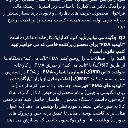
برآمدگی تاثیر می گذارد); یا ساخت زیر استریل. ریسک مالی
اخوان محصول, جریمه های نظارتی, و نابودی برند بسیار بیشتر از
فه جویی اولیه است. همیشه کیفیت مستند را بر قیمت ترجیح
ید.
Q2: چگونه می توانیم تأیید کنیم که آیا یک کارخانه ادعا کرده است
“تاییدیه FDA” برای محصول پرکننده خاصی که می خواهیم تهیه
یم، قانونی است?
ف:
اول, اصطلاحات را روشن کنید. FDA “پاک می کند” دستگاه ها
از طریق 510(ک) یا “تایید می کند” از طریق PMA. از کارخانه
واهید
خاص 510(ک) شماره یا شماره PMA
. از FDA در دسترس
وم استفاده کنید
“510(ک) اطلاعیه قبل از بازار” پایگاه داده
یا
ییدیه های PMA” فهرست
. جستجو بر اساس نام سازنده (به
زبان انگلیسی و چینی) و نام محصول. ترخیص کالا از گمرک به a
ه خورده است “دستگاه محمول” اطمینان حاصل کنید که ترخیص
لا به طور خاص استفاده مورد نظر را پوشش می دهد (به عنوان
ال, برای کاشت پوستی میانی تا عمیق برای چین و چروک های
) و غلظت HA و فرمولاسیون خاصی که سفارش می دهید.