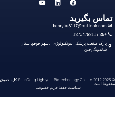
ماس بگیرید
henryliu8117@outlook.com
+86 18754788117
پارک صنعت پزشکی بیوتکنولوژی，شهر قوفو,استان
شاندونگ,چین
© 2012-2025 ShanDong Lightyear Biotechnology Co.,Ltd کلیه حقوق
وظ است.
سیاست حفظ حریم خصوصی