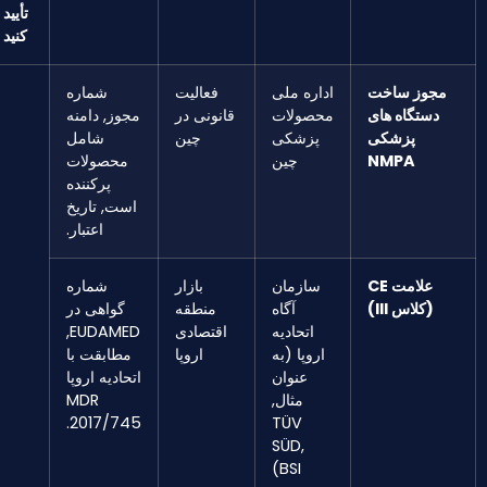
تأیید
کنید
مجوز ساخت
اداره ملی
فعالیت
شماره
دستگاه های
محصولات
قانونی در
مجوز, دامنه
پزشکی
پزشکی
چین
شامل
NMPA
چین
محصولات
پرکننده
است, تاریخ
اعتبار.
علامت CE
سازمان
بازار
شماره
(کلاس III)
آگاه
منطقه
گواهی در
اتحادیه
اقتصادی
EUDAMED,
اروپا (به
اروپا
مطابقت با
عنوان
اتحادیه اروپا
مثال,
MDR
2017/745.
TÜV
SÜD,
BSI)