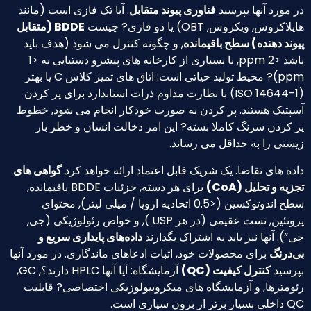
 مورد آنها بپرسید
فناوری پیوند متقابل
. آیا تک فازی است (مانند
لاکروس, ویکروس, OBT) یا دو فازی? چیست
BDDE (متقابل
وند دهنده) سطح باقیمانده
, و چگونه کنترل می شود (هدف باید
باشد <2 ppm, با بسیاری از کارخانه های پیشرو دستیابی به <1
ppm)? محیط تولید حیاتی است: اتاق های تمیز کلاس C یا بهتر
(ISO 14644-1) با نظارت مداوم ذرات استاندارد برای پر کردن
پتیک هستند. پر کردن به صورت خودکار انجام می شود, خطوط
 کردن سرنگ کاملا بسته? این امر دخالت انسان و خطر بار
ستی را به حداقل می رساند.
ده های تقاضا. یک شریک قابل اعتماد ارائه خواهد کرد
گواهی های
زیه و تحلیل (CoA)
برای هر دسته, جزئیات BDDE باقیمانده,
سطح اندوتوکسین (<0.5 اتحادیه اروپا / میلی لیتر), محتوای
پروتئین, تست عقیمی (در هر USP ), و خواص رئولوژیکی (جی,
”). آنها نیز باید به اشتراک بگذارند
داده‌های پایداری سریع و
‌درنگ
برای محصولات خود, اثبات ادعاهای ماندگاری. در مورد آنها
پرسید
کنترل کیفیت (QC)
آزمایشگاه: آیا آنها HPLC دارند؟, GC,
ومترها, و آزمایشگاه های میکروبیولوژیکی اختصاصی? قابلیت
ر برتر از برون سپاری است.