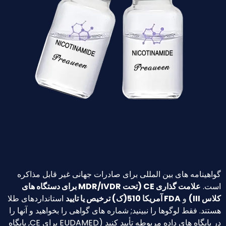
اهینامه های بین المللی برای صادرات جهانی غیر قابل مذاکره
ست.
علامت گذاری CE (تحت MDR/IVDR برای دستگاه های
اس III)
و
FDA آمریکا 510(ک) ترخیص یا تایید
استانداردهای طلا
تند. فقط لوگوها را نبینید; شماره های گواهی را بخواهید و آنها را
در پایگاه های داده مربوطه تأیید کنید (EUDAMED برای CE, پایگاه