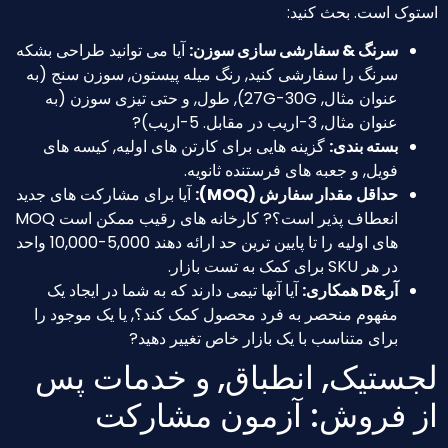
توک است. بحث کنید:
سرنگ & سفارشی سازی سوزن:
آیا می توانید طراحی بشکه
سرنگ را سفارشی کنید, رنگ میله پیستون, سوزن سنج (به
عنوان مثال, 27G-30G), طول, و حتی تیزی سوزن (به
عنوان مثال, 3-اریب در مقابل. 5-اریب)?
بسته بندی:
گزینه هایی برای کارتن های اولیه, کیسه های
فویل, و جعبه های فرستنده ثانویه.
حداقل مقدار سفارش (MOQ):
آیا برای مشارکت های جدید
انعطاف پذیر است؟? کارخانه های رقیب ممکن است MOQ
های اولیه را تا پایین ترین حد ارائه دهند 5,000-10,000 واحد
در هر SKU برای کمک به تست بازار.
آر&D همکاری:
آیا آنها تیمی دارند که به شما در ایجاد یک
مفهوم منحصر به فرد محصول کمک کند؟, یا یک موجود را
برای متناسب با یک بازار خاص تغییر دهید?
جستیک, انطباق, و خدمات پس
ز فروش: آزمون مشارکت