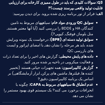
Q3: سوالات کلیدی که باید در طول ممیزی کارخانه برای ارزیابی
بلیت تولید واقعی بپرسند چیست؟?
ف:
فراتر از تور برنامه ریزی شده بروید. برای دیدن بپرسید:
سوابق QC ورودی مواد خام:
سیاهههای مربوط به تامین
کنندگان HA و BDDE را بررسی کنید (آیا آنها معتبر هستند,
مثل بلوماژ, فوفنگ, کیوپی?).
سوابق تولید دسته ای (BPR):
درخواست یک نمونه ویرایش
شده. باید هر مرحله را نشان دهد, با امضای اپراتور و ایست
های بازرسی QC.
داده های پایش محیطی:
گزارش های اخیر را برای تعداد ذرات
و فعالیت میکروبی در ناحیه پر شده مرور کنید.
گزارش کالیبراسیون:
همه تجهیزات حیاتی هستند (تخمیر
کننده ها, فیلترها, ماشین های پرکن, ابزار آزمایشگاهی) بر
اساس یک برنامه کالیبراسیون دقیق?
عدم انطباق & سیاهههای مربوط به CAPA:
چگونه با
انحرافات برخورد می کنند? یک سیستم قوی بهبود مستمر را
نشان می دهد.