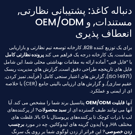
نباله کاغذ: پشتیبانی نظارتی,
مستندات, و OEM/ODM
نعطاف پذیری
برای یک توزیع کننده B2B, کارخانه توسعه تیم نظارتی و بازاریابی
است. یک کارخانه درجه یک فراهم می کند
پرونده نظارتی کامل
 “فایل فنی” آماده ارائه به مقامات بهداشتی محلی شما. این شامل
یل های تاریخچه طراحی دقیق است, گزارش های مدیریت ریسک
(ISO 14971), گزارش های اعتبار سنجی کامل (فرآیند, تمیز کردن,
عقیم سازی), و گزارش های ارزیابی بالینی جامع (CER) یا خلاصه
 از ایمنی و عملکرد.
ها
قابلیت OEM/ODM
پتانسیل برند شما را مشخص می کند. آیا
ها می توانند طیف گسترده ای از
سبد محصولات
? از پرکننده‌های
لب با ذرات کوچک تا پرکننده‌های پریوستال با G بالا, غلظت های
 و با/بدون گزینه های لیدوکائین. چه در مورد
برچسب
دن خصوصی
? این فراتر از زدن لوگوی شما بر روی یک سرنگ