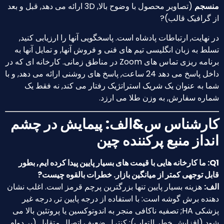
نسجم
(تصاویر محصول با وضوح بالا, 3D ارائه می دهد, قبل و بعد
 گرافیک قالب)?
 نهایت, ارتباطات پادشاه است. پاسخگویی آنها را ارزیابی کنید,
لط به زبان انگلیسی تیم های فنی و فروش آنها, و تمایل آنها به
برنامه ریزی تماس های Zoom در مناطق زمانی. کارخانه ای که در
داخل پاسخ می دهد 24 ساعت, پاسخ های روشنی ارائه می دهد, و با
ا به عنوان یک شریک استراتژیک رفتار می کند, نه فقط یک
اره سفارش, به وزن طلا می ارزد.
ارشناس س&الف: پیمایش در چشم
نداز منبع پرکننده چین
Q1: ما کارخانه هایی با قیمت های بسیار پایین پیدا کرده ایم, بطور
بل توجهی کمتر از میانگین بازار. خطرات بالقوه چیست?
ف:
هزینه بسیار پایین تنها بزرگترین پرچم قرمز است. اغلب نشان
نده برش گوشه است: با استفاده از درجه پایین تر, درجه غیر
پزشکی HA; تصفیه ناکافی منجر به اندوتوکسین یا پروتئین بالا می
د (افزایش خطر التهاب); کنترل ضعیف اتصال متقابل (بر دوام