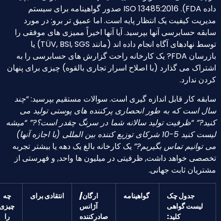
داده FDA). ISO 13485:2016 صدور گواهینامه برای سیستم
یریت کیفیت یک انتظار پایه است. اما عمیق تر برو: در مورد
بقه حسابرسی آنها بپرسید. آیا آنها اخیراً ممیزی های موفقی را
توسط نهادهای آگاه انجام داده اند (مانند TÜV, BSI, SGS) یا
بازرسان FDA? یک کارخانه راحت گزارش های حسابرسی را به
تراک می گذارد (با اصلاح اسرار تجاری بالقوه) چیزی برای پنهان
دن ندارد.
بقه کار قابل اندازه گیری است. سوالات مستقیم بپرسید:
“چند
ل است که به طور انحصاری پرکننده های پوستی تولید می
ید?” “ظرفیت تولید سالانه شما در سرنگ چقدر است؟?” “میشه
لیست کنید 5-10 شرکای توزیع کننده بین المللی (با اجازه آنها)
 توانیم تماس بگیریم?”
یک کارخانه بالغ یک دهه یا بیشتر تجربه
صصی خواهد داشت, ظرفیتی در میلیون ها واحد, و فهرستی از
تریان ثابت جهانی.
جدول چک
گواهینامه
ارگان/
انتقادی برای
چه
لیست گواهی
آژانس
چیزی
کلید:
صادرکننده
را