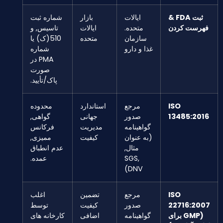
ثبت FDA &
ایالات
بازار
شماره ثبت
فهرست کردن
متحده.
ایالات
تاسیس, و
سازمان
متحده
510(ک) یا
غذا و دارو
شماره
PMA در
صورت
پاک/تأیید.
ISO
مرجع
استاندارد
محدوده
13485:2016
صدور
جهانی
گواهی,
گواهینامه
مدیریت
فرکانس
(به عنوان
کیفیت
ممیزی,
مثال,
عدم انطباق
SGS,
عمده.
DNV)
ISO
مرجع
تضمین
اغلب
22716:2007
صدور
کیفیت
توسط
(GMP برای
گواهینامه
اضافی
کارخانه های