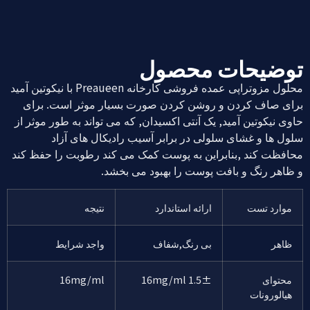
توضیحات محصول
محلول مزوتراپی عمده فروشی کارخانه Preaueen با نیکوتین آمید
برای صاف کردن و روشن کردن صورت بسیار موثر است. برای
حاوی نیکوتین آمید, یک آنتی اکسیدان, که می تواند به طور موثر از
سلول ها و غشای سلولی در برابر آسیب رادیکال های آزاد
محافظت کند ,بنابراین به پوست کمک می کند رطوبت را حفظ کند
و ظاهر رنگ و بافت پوست را بهبود می بخشد.
موارد تست
ارائه استاندارد
نتیجه
ظاهر
بی رنگ,شفاف
واجد شرایط
محتوای
16mg/ml 1.5±
16mg/ml
هیالورونات