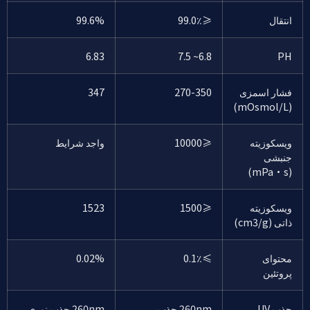
انتقال
≥99.0٪
99.6%
6.83
6.8~ 7.5
PH
فشار اسمزی
270-350
347
(mOsmol/L)
ویسکوزیته
≥10000
واجد شرایط
جنبشی
(mPa·s)
ویسکوزیته
≥1500
1523
ذاتی (cm3/g)
محتوای
≤0.1٪
0.02%
پروتئین
جذب UV
260nm جذب
260nm جذب نوری