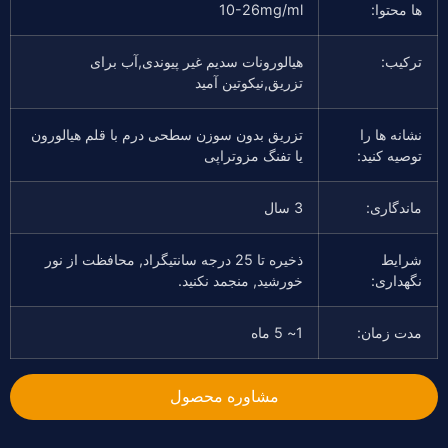
ها محتوا:
10-26mg/ml
ترکیب:
هیالورونات سدیم غیر پیوندی,آب برای
تزریق,نیکوتین آمید
نشانه ها را
تزریق بدون سوزن سطحی درم با قلم هیالورون
توصیه کنید:
یا تفنگ مزوتراپی
ماندگاری:
3 سال
شرایط
ذخیره تا 25 درجه سانتیگراد, محافظت از نور
نگهداری:
خورشید, منجمد نکنید.
مدت زمان:
1~ 5 ماه
مشاوره محصول