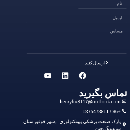
ارسال کنید
Alternative:
تماس بگیرید
henryliu8117@outlook.com
+86 18754788117
پارک صنعت پزشکی بیوتکنولوژی，شهر قوفو,استان
شاندونگ,چین