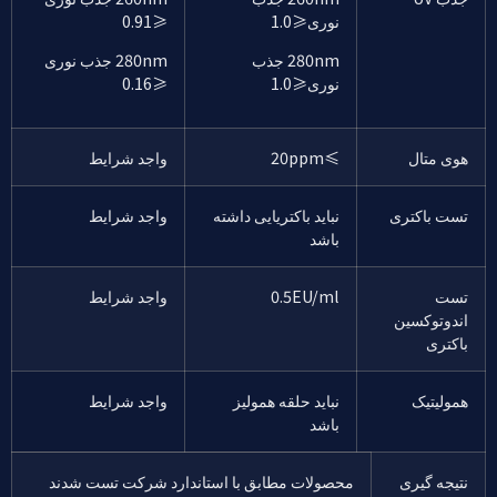
نوری≤1.0
≤0.91
280nm جذب
280nm جذب نوری
نوری≤1.0
≤0.16
هوی متال
≤20ppm
واجد شرایط
تست باکتری
نباید باکتریایی داشته
واجد شرایط
باشد
تست
0.5EU/ml
واجد شرایط
اندوتوکسین
باکتری
همولیتیک
نباید حلقه همولیز
واجد شرایط
باشد
نتیجه گیری
محصولات مطابق با استاندارد شرکت تست شدند