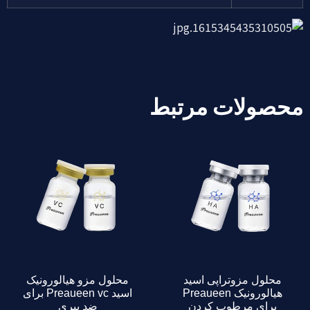
محصولات مرتبط
محلول مزوتراپی اسید
محلول مزو هیالورونیک
هیالورونیک Preaueen
اسید Preaueen vc برای
برای مرطوب کردن
ضد پیری