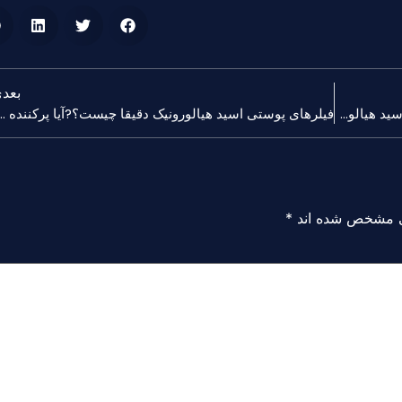
بعد
آیا می دانید که چه تفاوت هایی بین انواع فیلرهای اسید هیالورونیک وجود دارد؟?
فیلرهای پوستی اسید هیالورونیک دقیقا چیست؟?آیا پرکنند
می مشخص شده اند
*