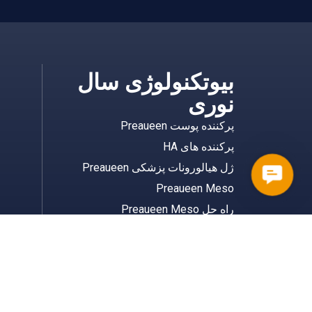
بیوتکنولوژی سال
نوری
پرکننده پوست Preaueen
پرکننده های HA
ژل هیالورونات پزشکی Preaueen
Contact
Preaueen Meso
Us
راه حل Preaueen Meso
برچسب زدن خصوصی / OEM
اگزوزوم
پلی ال لاکتیک اسید