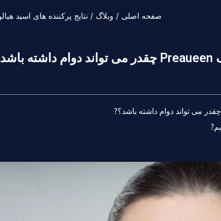
صفحه اصلی
/
وبلاگ
/ نتایج پرکننده های اسید هیالورونیک Preaueen چقدر می تواند دو
د؟?
م?