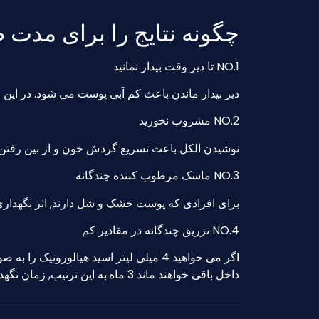
چگونه نتایج را برای مدت 
NO.1 تا دیر وقت بیدار نمانید
دیر بیدار ماندن باعث کم آبی پوست می شود. در این 
NO.2 مشروب نخورید
نوشیدن الکل باعث تسریع گردش خون و از بین رفتن 
NO.3 ماسک مرطوب کننده چندگانه
برای افرادی که پوست خشک و شل دارند, اثر نگهداری 
NO.4 تزریق چندگانه در مقادیر کم
داخل باقی خواهند ماند 3 ماه.به این ترتیب, زمان نگهداری نهایی طولانی تر از تزریق هر چهار به طور همزمان خواهد بود.