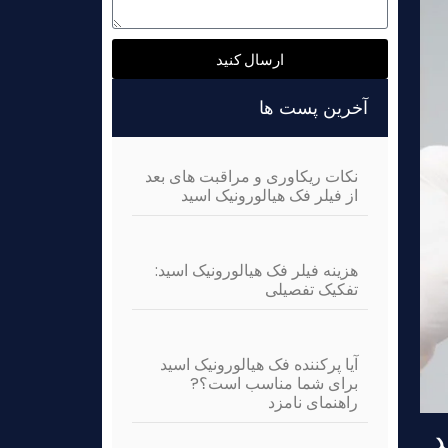
ارسال کنید
Alternative:
آخرین پست ها
نکات ریکاوری و مراقبت های بعد
از فیلر فک هیالورونیک اسید
هزینه فیلر فک هیالورونیک اسید:
تفکیک تفصیلی
آیا پرکننده فک هیالورونیک اسید
برای شما مناسب است؟?
راهنمای نامزد
واند