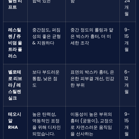
틸렌 리
합력 있는
함
24
프트
개
월
레스틸
중간점도, 퍼짐
중간 정도의 롤링과 얕
9-
렌 / 쥬
성의 좋은 균형
은 박스카 흉터, 더 미
15
비덤 울
& 지원하다
세한 조각
개
트라 플
월
러스
벨로테
보다 부드러운
표면의 박스카 흉터, 은
6-
로 리브
통합, 낮은 점
은한 피부결 개선, 민감
12
라 / 레
도
한 부위
개
스틸렌
월
실크
테오시
높은 탄력성,
이동성이 높은 부위의
9-
알
역동적인 표정
흉터 (궁둥이), 교정으
15
RHA
을 위해 디자인
로 자연스러운 움직임
개
되었습니다.
을 선사하는
월