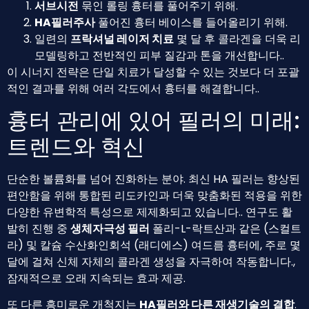
서브시전
묶인 롤링 흉터를 풀어주기 위해.
HA필러주사
풀어진 흉터 베이스를 들어올리기 위해.
일련의
프락셔널 레이저 치료
몇 달 후 콜라겐을 더욱 리
모델링하고 전반적인 피부 질감과 톤을 개선합니다..
이 시너지 전략은 단일 치료가 달성할 수 있는 것보다 더 포괄
적인 결과를 위해 여러 각도에서 흉터를 해결합니다..
흉터 관리에 있어 필러의 미래:
트렌드와 혁신
단순한 볼륨화를 넘어 진화하는 분야. 최신 HA 필러는 향상된
편안함을 위해 통합된 리도카인과 더욱 맞춤화된 적용을 위한
다양한 유변학적 특성으로 제제화되고 있습니다.. 연구도 활
발히 진행 중
생체자극성 필러
폴리-L-락트산과 같은 (스컬트
라) 및 칼슘 수산화인회석 (래디에스) 여드름 흉터에, 주로 몇
달에 걸쳐 신체 자체의 콜라겐 생성을 자극하여 작동합니다.,
잠재적으로 오래 지속되는 효과 제공.
또 다른 흥미로운 개척지는
HA필러와 다른 재생기술의 결합
.