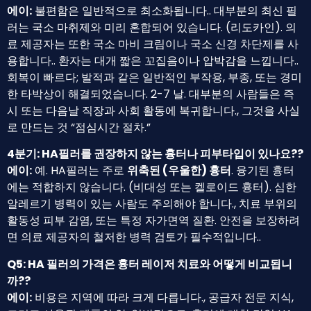
에이:
불편함은 일반적으로 최소화됩니다.. 대부분의 최신 필
러는 국소 마취제와 미리 혼합되어 있습니다. (리도카인). 의
료 제공자는 또한 국소 마비 크림이나 국소 신경 차단제를 사
용합니다.. 환자는 대개 짧은 꼬집음이나 압박감을 느낍니다..
회복이 빠르다; 발적과 같은 일반적인 부작용, 부종, 또는 경미
한 타박상이 해결되었습니다. 2-7 날. 대부분의 사람들은 즉
시 또는 다음날 직장과 사회 활동에 복귀합니다., 그것을 사실
로 만드는 것 “점심시간 절차.”
4분기: HA필러를 권장하지 않는 흉터나 피부타입이 있나요??
에이:
예. HA필러는 주로
위축된 (우울한) 흉터
. 융기된 흉터
에는 적합하지 않습니다. (비대성 또는 켈로이드 흉터). 심한
알레르기 병력이 있는 사람도 주의해야 합니다., 치료 부위의
활동성 피부 감염, 또는 특정 자가면역 질환. 안전을 보장하려
면 의료 제공자의 철저한 병력 검토가 필수적입니다..
Q5: HA 필러의 가격은 흉터 레이저 치료와 어떻게 비교됩니
까??
에이:
비용은 지역에 따라 크게 다릅니다., 공급자 전문 지식,