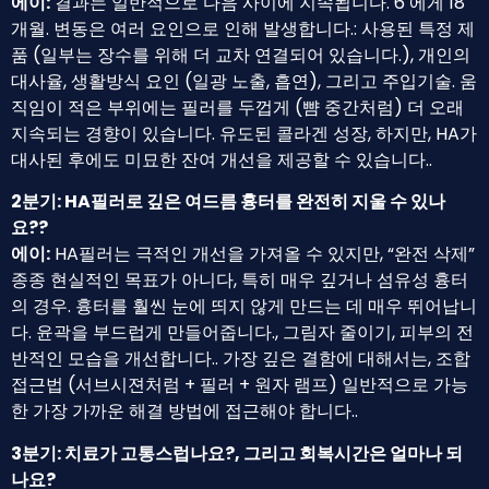
에이:
결과는 일반적으로 다음 사이에 지속됩니다. 6 에게 18
개월. 변동은 여러 요인으로 인해 발생합니다.: 사용된 특정 제
품 (일부는 장수를 위해 더 교차 연결되어 있습니다.), 개인의
대사율, 생활방식 요인 (일광 노출, 흡연), 그리고 주입기술. 움
직임이 적은 부위에는 필러를 두껍게 (뺨 중간처럼) 더 오래
지속되는 경향이 있습니다. 유도된 콜라겐 성장, 하지만, HA가
대사된 후에도 미묘한 잔여 개선을 제공할 수 있습니다..
2분기: HA필러로 깊은 여드름 흉터를 완전히 지울 수 있나
요??
에이:
HA필러는 극적인 개선을 가져올 수 있지만, “완전 삭제”
종종 현실적인 목표가 아니다, 특히 매우 깊거나 섬유성 흉터
의 경우. 흉터를 훨씬 눈에 띄지 않게 만드는 데 매우 뛰어납니
다. 윤곽을 부드럽게 만들어줍니다., 그림자 줄이기, 피부의 전
반적인 모습을 개선합니다.. 가장 깊은 결함에 대해서는, 조합
접근법 (서브시젼처럼 + 필러 + 원자 램프) 일반적으로 가능
한 가장 가까운 해결 방법에 접근해야 합니다..
3분기: 치료가 고통스럽나요?, 그리고 회복시간은 얼마나 되
나요?