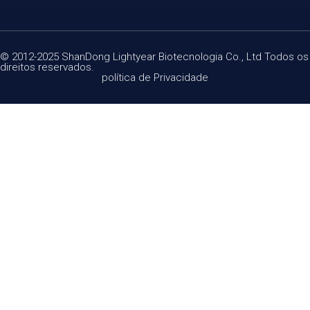
© 2012-2025 ShanDong Lightyear Biotecnologia Co., Ltd Todos os
direitos reservados.
política de Privacidade