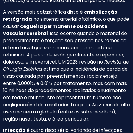
(crostas) e úlceras. Esta é uma emergência médica.
A versão mais catastrófica disso é
embolização
retrógrada
no sistema arterial oftálmico, o que pode
causar
cegueira permanente ou acidente
vascular cerebral
. Isso ocorre quando o material de
preenchimento é forçado sob pressão nos ramos da
artéria facial que se comunicam com a artéria
retiniana.. A perda de visão geralmente é repentina,
doloroso, e irreversível. UM 2023 revisão no
Revista de
Cirurgia Estética
estima que a incidência de perda de
visão causada por preenchimentos faciais esteja
entre 0.0001% e 0.01% por tratamento, mas com mais
10 milhões de procedimentos realizados anualmente
em todo o mundo, isto representa um número não
negligenciável de resultados trágicos. As zonas de alto
risco incluem a glabela (entre as sobrancelhas),
região nasal, testa, e área periocular.
Infecção
é outro risco sério, variando de infecções