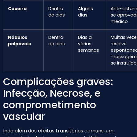
Coceira
Dentro
Alguns
Anti-histam
de dias
dias
se aprovad
médico
Nódulos
Dentro
Dias a
Muitas veze
palpáveis
de dias
várias
resolve
semanas
espontane
massagem 
se instruído
Complicações graves:
Infecção, Necrose, e
comprometimento
vascular
Indo além dos efeitos transitórios comuns, um