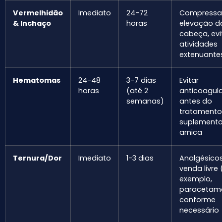
Vermelhidão
Imediato
24-72
Compressas
& Inchaço
horas
elevação d
cabeça, ev
atividades
extenuante
Hematomas
24-48
3-7 dias
Evitar
horas
(até 2
anticoagul
semanas)
antes do
tratamento
suplemento
arnica
Ternura/Dor
Imediato
1-3 dias
Analgésico
venda livre 
exemplo,
paracetam
conforme
necessário