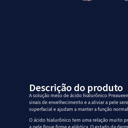
Descrição do produto
A solução meso de ácido hialurônico Preaueen 
sinais de envelhecimento e a aliviar a pele s
superfacial e ajudam a manter a função normal 
O ácido hialurônico tem uma relação muito p
a pele fique firme e elástica. O estado da d