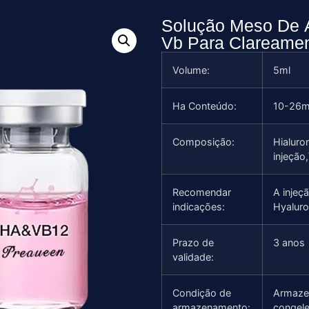
Solução Meso De Á
Vb Para Clareamen
Volume:
5ml
Ha Conteúdo:
10-26m
Composição:
Hialuro
injeção
Recomendar
A injeç
indicações:
Hyaluro
Prazo de
3 anos
validade:
Condição de
Armazen
armazenamento:
congele