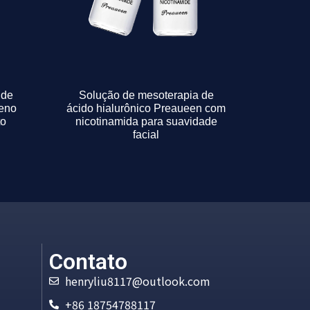
 de
Solução de mesoterapia de
reno
ácido hialurônico Preaueen com
to
nicotinamida para suavidade
facial
Contato
henryliu8117@outlook.com
+86 18754788117