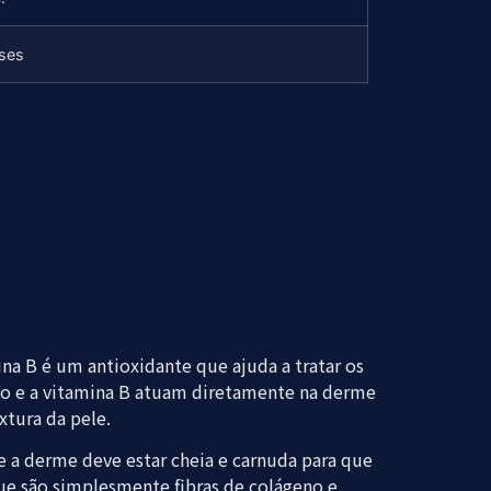
ses
na B é um antioxidante que ajuda a tratar os
nico e a vitamina B atuam diretamente na derme
xtura da pele.
 a derme deve estar cheia e carnuda para que
ue são simplesmente fibras de colágeno e