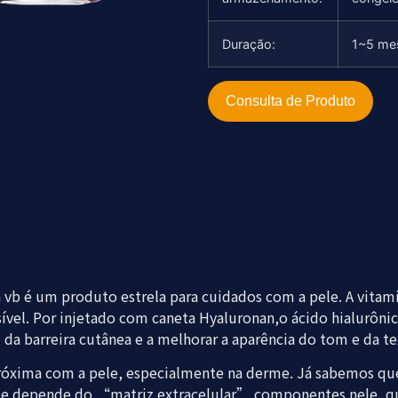
Duração:
1~5 me
Consulta de Produto
vb é um produto estrela para cuidados com a pele. A vitami
ensível. Por injetado com caneta Hyaluronan,o ácido hialurô
da barreira cutânea e a melhorar a aparência do tom e da te
róxima com a pele, especialmente na derme. Já sabemos que
erme depende do “matriz extracelular” componentes nele, q