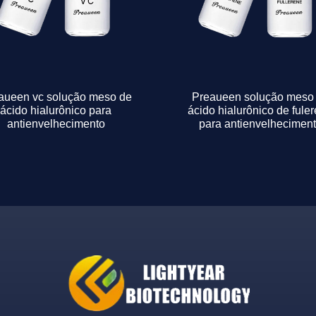
aueen vc solução meso de
Preaueen solução meso
ácido hialurônico para
ácido hialurônico de fule
antienvelhecimento
para antienvelhecimen