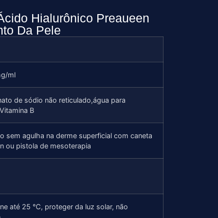
cido Hialurônico Preaueen
to Da Pele
g/ml
nato de sódio não reticulado,água para
,Vitamina B
ão sem agulha na derme superficial com caneta
n ou pistola de mesoterapia
e até 25 ℃, proteger da luz solar, não
.